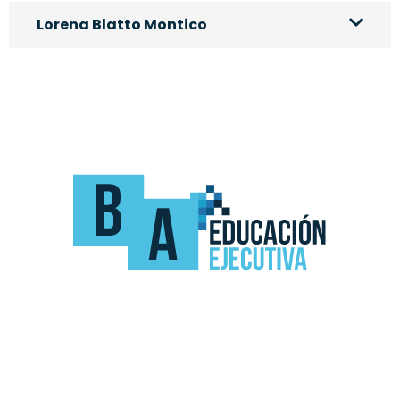
Lorena Blatto Montico
Somos una organización educativa líder en
programas de transformación y crecimiento para
CEOs, Dueños, Mandos Medios y Staff en temáticas de
Marketing Digital, Liderazgo, RRHH, Negocios y
Finanzas.