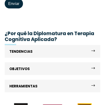
l
Enviar
t
u
e
l
d
a
S
r
t
a
¿Por qué la Diplomatura en Terapia
t
Cognitiva Aplicada?
e
s
+
TENDENCIAS
1
OBJETIVOS
HERRAMIENTAS