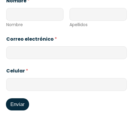
Nombre
*
Nombre
Apellidos
Correo electrónico
*
C
Celular
*
e
l
u
l
a
r
Enviar
e
l
e
c
t