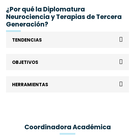
r
ó
¿Por qué la Diplomatura
n
Neurociencia y Terapias de Tercera
i
Generación?
c
o
N
TENDENCIAS
o
m
b
r
OBJETIVOS
e
HERRAMIENTAS
Coordinadora Académica