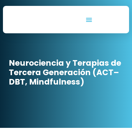
Ir
al
contenido
CURSOS Y DIPLOMATURAS
SERVICIOS EMPRESARIALES
Neurociencia y Terapias de
Tercera Generación (ACT–
DBT, Mindfulness)