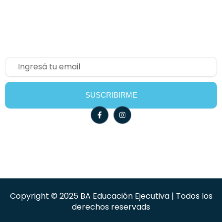
Newsletter
Email
SUSCRIBIRME
F
I
a
n
c
s
e
t
b
a
o
g
o
r
k
a
-
m
f
Copyright © 2025 BA Educación Ejecutiva | Todos los
derechos reservads